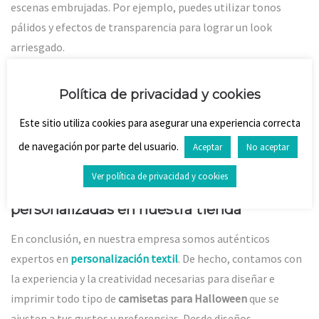
escenas embrujadas. Por ejemplo, puedes utilizar tonos
pálidos y efectos de transparencia para lograr un look
arriesgado.
10.
Elementos clásicos con un giro moderno
Política de privacidad y cookies
Si prefieres un enfoque más sutil, considera diseños que
incluyan
elementos clásicos de Halloween
, como calabazas,
Este sitio utiliza cookies para asegurar una experiencia correcta
murciélagos y arañas, pero con un toque contemporáneo y
de navegación por parte del usuario.
Aceptar
No aceptar
estilizado.
Ver política de privacidad y cookies
Consigue tus camisetas para Halloween
personalizadas en nuestra tienda
En conclusión, en nuestra empresa somos auténticos
expertos en
personalización textil
. De hecho, contamos con
la experiencia y la creatividad necesarias para diseñar e
imprimir todo tipo de
camisetas para Halloween
que se
ajusten a tus gustos y preferencias. Desde diseños