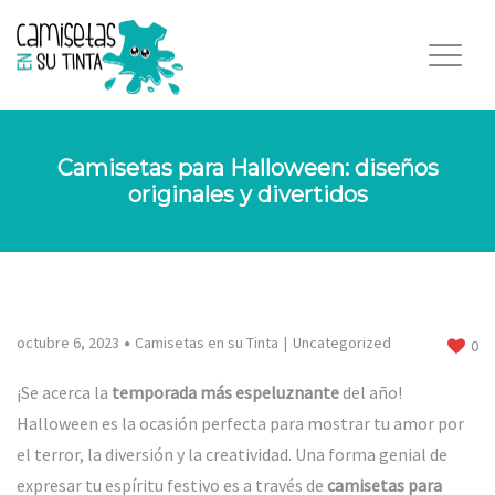
Camisetas para Halloween: diseños
originales y divertidos
octubre 6, 2023
Camisetas en su Tinta
Uncategorized
0
¡Se acerca la
temporada más espeluznante
del año!
Halloween es la ocasión perfecta para mostrar tu amor por
el terror, la diversión y la creatividad. Una forma genial de
expresar tu espíritu festivo es a través de
camisetas para